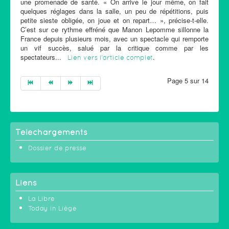
une promenade de santé. « On arrive le jour même, on fait
quelques réglages dans la salle, un peu de répétitions, puis
petite sieste obligée, on joue et on repart… », précise-t-elle.
C’est sur ce rythme effréné que Manon Lepomme sillonne la
France depuis plusieurs mois, avec un spectacle qui remporte
un vif succès, salué par la critique comme par les
spectateurs...
.
Lien vers l'article complet
Page 5 sur 14
Téléchargements
Dossier de presse
Liens
La Libre
Today in Liège