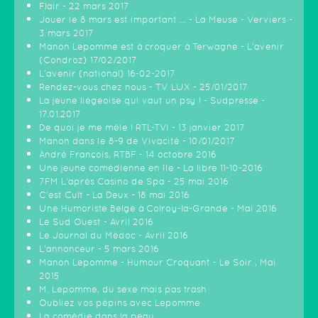
Flair - 22 mars 2017
Jouer le 8 mars est important ... - La Meuse - Verviers -
3 mars 2017
Manon Lepomme est à croquer à Terwagne - L'avenir
(Condroz) 17/02/2017
L'avenir (national) 16-02-2017
Rendez-vous chez nous - TV LUX - 25/01/2017
La jeune liégeoise qui vaut un psy ! - Sudpresse -
17.01.2017
De quoi je me mêle ! RTL-TVI - 13 janvier 2017
Manon dans le 8-9 de Vivacité - 10/01/2017
André François, RTBF - 14 octobre 2016
Une jeune comédienne en île - La libre 11-10-2016
7FM L'après Casino de Spa - 25 mai 2016
C'est Cult - La Deux - 18 mai 2016
Une Humoriste Belge à Colroy-la-Grande - Mai 2016
Le Sud Ouest - Avril 2016
Le Journal du Médoc - Avril 2016
L'annonceur - 5 mars 2016
Manon Lepomme - Humour Croquant - Le Soir , Mai
2015
M. Lepomme, du sexe mais pas trash
Oubliez vos pépins avec Lepomme
La comédie dans la peau