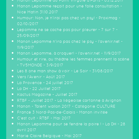
Manon Lepomme au Point Virgule à Paris - 05.12.2017
Manon Lepomme reçoit pour une folle consultation -
Nice Matin 31.10.2017
Humour: Non, je n’irai pas chez un psy! - Proximag -
02/10/2017
Lepomme ne se cache pas pour pleurer - 7 sur 7 -
25/09/2017
Manon Lepomme n'ira pas chez le psy - l'avenir.net -
11/9/2017
Manon Lepomme, à croquer! - l'avenir.net - 11/9/2017
Humour et rire, au théâtre les femmes prennent la scène
- TV5MONDE - 3/9/2017
Les 8 one man show à voir - Le Soir - 31/08/2017
Vers l'Avenir - Août 2017
La Provence - 24 juillet 2017
La DH - 22 Juillet 2017
Kactus Magazine - Juillet 2017
RTBF - Juillet 2017 - La liègeoise cartonne à Avignon
Manon - Talent wallon 2017 - Catégorie CULTURE
France 3 Nord-Pas-de-Calais - Manon invitée
C'est cult - RTBF - Mai 2017
Manon Lepomme pour se fendre la poire ! - La DH - 28
avril 2017
Marie Claire Belgique - Mai 2017