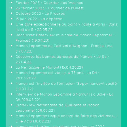
Février 2023 - Courrier des Yvelines
23 février 2023 - Courrier de l'Ouest
Octobre 2022 - Le Progrès
15 juin 2022 - La dépêche
Une date exceptionnelle au point virgule à Paris - Dans
l'oeil de S - 22.05.23
Découvrez l'interview musicale de Manon Lepomme! -
France3 (19.04.23)
Manon Lepomme au Festival d'Avignon - France Live
(17.07.22)
Découvrez les bonnes adresses de Manon! - Le Soir
23.04.22
La Nef accueille Manon! (15.04.2022)
Manon Lepomme est vieille. A 33 ans… La DH -
28.03.2022
Manon est l'invitée de l'émission "Super nanas-Vivacité"
(19.03.22)
Interview de Manon Lepomme à Namur is a Joke - La
DH (09.03.22)
L’interview détonnante de GuiHome et Manon
Lepomme! (09.03.22)
Manon Lepomme risque encore de faire des victimes… -
Lille Actu (16.02.22)
Manon avait prévu son retour sur scène en 2022