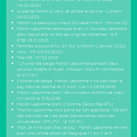
(14.02.2022)
La petite Manon a vieilli, et garde le sourire - L'Avenir
04.02.2022
Manon va beaucoup mieux! Bruxelles Matin - Février 22
Manon Lepomme débarque avec un nouveau spectacle
dans lequel elle révèle ses origines italiennes - 8/9
RTBF 28.01.2022
Femmes d'aujourd'hui dit OUI à Manon! (Janvier 2022)
Voici - FR (05.02.2020)
Télé MB - 07.02.2020
" L’humoriste belge Manon Lepomme pendant deux
soirs au théâtre À l’ouest, à Rouen" (Actu.Fr normandie,
le 03.11.19 )
L'humoriste belge "Manon Lepomme n'ira pas chez le
psy mais se résume en 5 mots" (Le Vif 29.09.2019)
Manon Lepomme dans "les nouveaux enfants de coeur"
(Vivacité le 13.10.2019)
Manon Lepomme dans Z comme Zecca (Bel-RTL)
"Manon Lepomme nous parle de son spectacle: "Ce sont
des tranches de vies assez personnelles mais très
universelles" (RTL-TVI - le 11.10.19 )
“Non, je n’irai pas chez le psy”: Manon Lepomme revient
pour une ultime saison en Belgique (7 sur 7 le 9