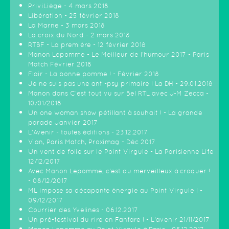
PriviLiège - 4 mars 2018
Libération - 25 février 2018
La Marne - 3 mars 2018
La croix du Nord - 2 mars 2018
RTBF - La première - 12 février 2018
Manon Lepomme - Le Meilleur de l'humour 2017 - Paris
Match Février 2018
Flair - La bonne pomme ! - Février 2018
Je ne suis pas une anti-psy primaire ! La DH - 29.01.2018
Manon dans C'est tout vu sur Bel RTL avec J-M Zecca -
10/01/2018
Un one woman show pétillant à souhait ! - La grande
parade Janvier 2017
L'Avenir - toutes éditions - 23.12.2017
Vlan, Paris Match, Proximag - Déc 2017
Un vent de folie sur le Point Virgule - La Parisienne Life
12/12/2017
Avec Manon Lepomme, c'est du merveilleux à croquer !
- 08/12/2017
ML impose sa décapante énergie au Point Virgule ! -
09/12/2017
Courrier des Yvelines - 06.12.2017
Un pré-festival du rire en Fanfare ! - L'avenir 21/11/2017