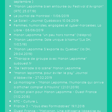
septembre )
"Manon Lepomme bien entourée au Festival d'Avignon"
(RTC 25.07.19)
Le journal de Montréal - 11/06/2019
Le Soleil - Journal Québécois 10.06.2019
Femmes, humoristes, engagées et cyber-harcelées. La
Libre - 08/06/2019
Manon Lepomme "un peu hors norme" (télépro)
"Manon Lepomme: Date unique à Namur"(La DH,
11/03/19)
"Manon Lepomme S'exporte au Quebec" (la DH,
29.04.2019)
"Thérapie de groupe avec Manon Lepomme"
sudouest.fr
"De l'estrade à la scène" Manon Lepomme
"manon lepomme, pour éviter le psy" Journal
d'Abbeville - 27.02.2019
La montagne - "Manon Lepomme, l'humoriste qui arrive
à afficher complet à Moulins" (21.01.2019)
Carton plein pour Manon Lepomme - Ouest France
(11.12.2018)
RTC - Culture L
France 3 - "Vous êtes Formidables" 19.11.2018
Ouest France - "Matignon. Une pâtisserie liégeoise au