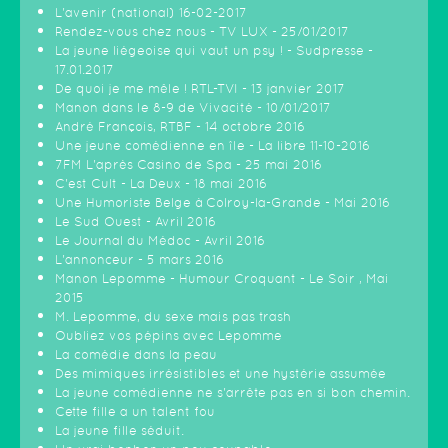
L'avenir (national) 16-02-2017
Rendez-vous chez nous - TV LUX - 25/01/2017
La jeune liégeoise qui vaut un psy ! - Sudpresse -
17.01.2017
De quoi je me mêle ! RTL-TVI - 13 janvier 2017
Manon dans le 8-9 de Vivacité - 10/01/2017
André François, RTBF - 14 octobre 2016
Une jeune comédienne en île - La libre 11-10-2016
7FM L'après Casino de Spa - 25 mai 2016
C'est Cult - La Deux - 18 mai 2016
Une Humoriste Belge à Colroy-la-Grande - Mai 2016
Le Sud Ouest - Avril 2016
Le Journal du Médoc - Avril 2016
L'annonceur - 5 mars 2016
Manon Lepomme - Humour Croquant - Le Soir , Mai
2015
M. Lepomme, du sexe mais pas trash
Oubliez vos pépins avec Lepomme
La comédie dans la peau
Des mimiques irrésistibles et une hystérie assumée
La jeune comédienne ne s'arrête pas en si bon chemin.
Cette fille a un talent fou
La jeune fille séduit.