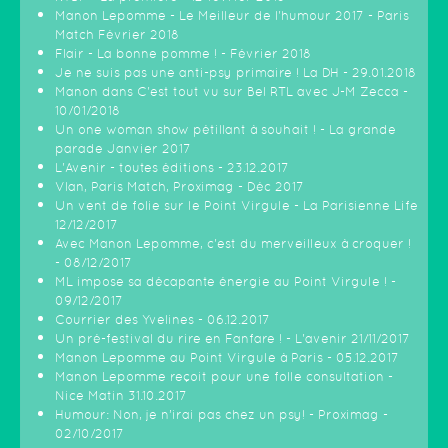
Manon Lepomme - Le Meilleur de l'humour 2017 - Paris
Match Février 2018
Flair - La bonne pomme ! - Février 2018
Je ne suis pas une anti-psy primaire ! La DH - 29.01.2018
Manon dans C'est tout vu sur Bel RTL avec J-M Zecca -
10/01/2018
Un one woman show pétillant à souhait ! - La grande
parade Janvier 2017
L'Avenir - toutes éditions - 23.12.2017
Vlan, Paris Match, Proximag - Déc 2017
Un vent de folie sur le Point Virgule - La Parisienne Life
12/12/2017
Avec Manon Lepomme, c'est du merveilleux à croquer !
- 08/12/2017
ML impose sa décapante énergie au Point Virgule ! -
09/12/2017
Courrier des Yvelines - 06.12.2017
Un pré-festival du rire en Fanfare ! - L'avenir 21/11/2017
Manon Lepomme au Point Virgule à Paris - 05.12.2017
Manon Lepomme reçoit pour une folle consultation -
Nice Matin 31.10.2017
Humour: Non, je n’irai pas chez un psy! - Proximag -
02/10/2017