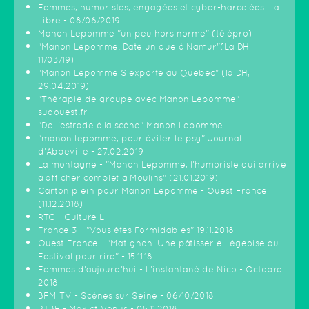
Femmes, humoristes, engagées et cyber-harcelées. La
Libre - 08/06/2019
Manon Lepomme "un peu hors norme" (télépro)
"Manon Lepomme: Date unique à Namur"(La DH,
11/03/19)
"Manon Lepomme S'exporte au Quebec" (la DH,
29.04.2019)
"Thérapie de groupe avec Manon Lepomme"
sudouest.fr
"De l'estrade à la scène" Manon Lepomme
"manon lepomme, pour éviter le psy" Journal
d'Abbeville - 27.02.2019
La montagne - "Manon Lepomme, l'humoriste qui arrive
à afficher complet à Moulins" (21.01.2019)
Carton plein pour Manon Lepomme - Ouest France
(11.12.2018)
RTC - Culture L
France 3 - "Vous êtes Formidables" 19.11.2018
Ouest France - "Matignon. Une pâtisserie liégeoise au
Festival pour rire" - 15.11.18
Femmes d'aujourd'hui - L'instantané de Nico - Octobre
2018
BFM TV - Scènes sur Seine - 06/10/2018
RTBF - Max et Venus - 05.11.2018