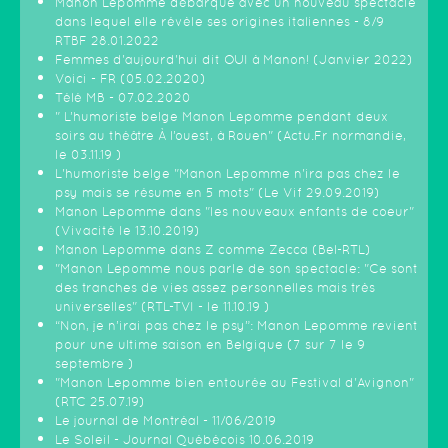
Manon Lepomme débarque avec un nouveau spectacle
dans lequel elle révèle ses origines italiennes - 8/9
RTBF 28.01.2022
Femmes d'aujourd'hui dit OUI à Manon! (Janvier 2022)
Voici - FR (05.02.2020)
Télé MB - 07.02.2020
" L’humoriste belge Manon Lepomme pendant deux
soirs au théâtre À l’ouest, à Rouen" (Actu.Fr normandie,
le 03.11.19 )
L'humoriste belge "Manon Lepomme n'ira pas chez le
psy mais se résume en 5 mots" (Le Vif 29.09.2019)
Manon Lepomme dans "les nouveaux enfants de coeur"
(Vivacité le 13.10.2019)
Manon Lepomme dans Z comme Zecca (Bel-RTL)
"Manon Lepomme nous parle de son spectacle: "Ce sont
des tranches de vies assez personnelles mais très
universelles" (RTL-TVI - le 11.10.19 )
“Non, je n’irai pas chez le psy”: Manon Lepomme revient
pour une ultime saison en Belgique (7 sur 7 le 9
septembre )
"Manon Lepomme bien entourée au Festival d'Avignon"
(RTC 25.07.19)
Le journal de Montréal - 11/06/2019
Le Soleil - Journal Québécois 10.06.2019