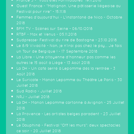
France 3 - "Vous êtes Formidables" 19.11.2018
Ouest France - "Matignon. Une pâtisserie liégeoise au
Festival pour rire" - 15.11.18
Femmes d'aujourd'hui - L'instantané de Nico - Octobre
2018
BFM TV - Scènes sur Seine - 06/10/2018
RTBF - Max et Venus - 05.11.2018
Sudpresse- Festival du rire de Bastogne - 23.10.2018
Le 8/9 Vivacité - Non, je n'irai pas chez le psy... Je fais
un Tour de Belgique ! - 17 Septembre 2018
La Libre - Une citoyenne d’honneur pas comme les
autres le 15 août à Liège - 13 Août 2018
La DH - Un café serré à Lepomme dès la rentrée - 3
Août 2018
Le Suricate - Manon Lepomme au Théâtre Le Paris - 30
Juillet 2018
Sud Radio - Juillet 2018
NRJ - Juillet 2018
La DH - Manon Lepomme cartonne à Avignon - 25 Juillet
2018
La Provence - Les artistes belges paradent - 23 Juillet
2018
Le Dauphiné - Festival "Off les murs": deux spectacles
ce soir - 20 Juillet 2018