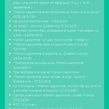
pour une ultime saison en Belgique (7 sur 7 le 9
septembre )
"Manon Lepomme bien entourée au Festival d'Avignon"
(RTC 25.07.19)
Le journal de Montréal - 11/06/2019
Le Soleil - Journal Québécois 10.06.2019
Femmes, humoristes, engagées et cyber-harcelées. La
Libre - 08/06/2019
Manon Lepomme "un peu hors norme" (télépro)
"Manon Lepomme: Date unique à Namur"(La DH,
11/03/19)
"Manon Lepomme S'exporte au Quebec" (la DH,
29.04.2019)
"Thérapie de groupe avec Manon Lepomme"
sudouest.fr
"De l'estrade à la scène" Manon Lepomme
"manon lepomme, pour éviter le psy" Journal
d'Abbeville - 27.02.2019
La montagne - "Manon Lepomme, l'humoriste qui arrive
à afficher complet à Moulins" (21.01.2019)
Carton plein pour Manon Lepomme - Ouest France
(11.12.2018)
RTC - Culture L