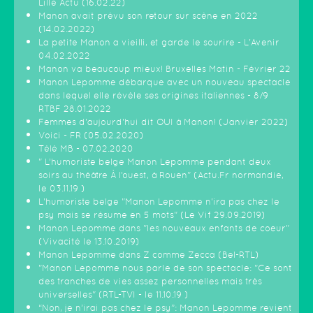
Lille Actu (16.02.22)
Manon avait prévu son retour sur scène en 2022
(14.02.2022)
La petite Manon a vieilli, et garde le sourire - L'Avenir
04.02.2022
Manon va beaucoup mieux! Bruxelles Matin - Février 22
Manon Lepomme débarque avec un nouveau spectacle
dans lequel elle révèle ses origines italiennes - 8/9
RTBF 28.01.2022
Femmes d'aujourd'hui dit OUI à Manon! (Janvier 2022)
Voici - FR (05.02.2020)
Télé MB - 07.02.2020
" L’humoriste belge Manon Lepomme pendant deux
soirs au théâtre À l’ouest, à Rouen" (Actu.Fr normandie,
le 03.11.19 )
L'humoriste belge "Manon Lepomme n'ira pas chez le
psy mais se résume en 5 mots" (Le Vif 29.09.2019)
Manon Lepomme dans "les nouveaux enfants de coeur"
(Vivacité le 13.10.2019)
Manon Lepomme dans Z comme Zecca (Bel-RTL)
"Manon Lepomme nous parle de son spectacle: "Ce sont
des tranches de vies assez personnelles mais très
universelles" (RTL-TVI - le 11.10.19 )
“Non, je n’irai pas chez le psy”: Manon Lepomme revient