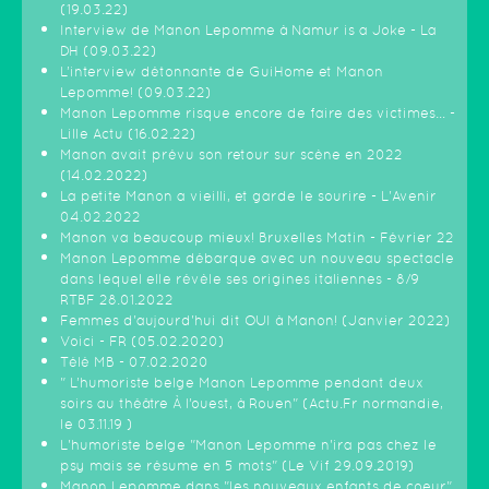
(19.03.22)
Interview de Manon Lepomme à Namur is a Joke - La
DH (09.03.22)
L’interview détonnante de GuiHome et Manon
Lepomme! (09.03.22)
Manon Lepomme risque encore de faire des victimes… -
Lille Actu (16.02.22)
Manon avait prévu son retour sur scène en 2022
(14.02.2022)
La petite Manon a vieilli, et garde le sourire - L'Avenir
04.02.2022
Manon va beaucoup mieux! Bruxelles Matin - Février 22
Manon Lepomme débarque avec un nouveau spectacle
dans lequel elle révèle ses origines italiennes - 8/9
RTBF 28.01.2022
Femmes d'aujourd'hui dit OUI à Manon! (Janvier 2022)
Voici - FR (05.02.2020)
Télé MB - 07.02.2020
" L’humoriste belge Manon Lepomme pendant deux
soirs au théâtre À l’ouest, à Rouen" (Actu.Fr normandie,
le 03.11.19 )
L'humoriste belge "Manon Lepomme n'ira pas chez le
psy mais se résume en 5 mots" (Le Vif 29.09.2019)
Manon Lepomme dans "les nouveaux enfants de coeur"