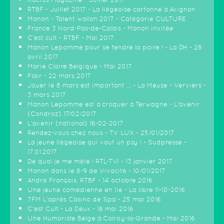
RTBF - Juillet 2017 - La liègeoise cartonne à Avignon
Manon - Talent wallon 2017 - Catégorie CULTURE
France 3 Nord-Pas-de-Calais - Manon invitée
C'est cult - RTBF - Mai 2017
Manon Lepomme pour se fendre la poire ! - La DH - 28
avril 2017
Marie Claire Belgique - Mai 2017
Flair - 22 mars 2017
Jouer le 8 mars est important ... - La Meuse - Verviers -
3 mars 2017
Manon Lepomme est à croquer à Terwagne - L'avenir
(Condroz) 17/02/2017
L'avenir (national) 16-02-2017
Rendez-vous chez nous - TV LUX - 25/01/2017
La jeune liégeoise qui vaut un psy ! - Sudpresse -
17.01.2017
De quoi je me mêle ! RTL-TVI - 13 janvier 2017
Manon dans le 8-9 de Vivacité - 10/01/2017
André François, RTBF - 14 octobre 2016
Une jeune comédienne en île - La libre 11-10-2016
7FM L'après Casino de Spa - 25 mai 2016
C'est Cult - La Deux - 18 mai 2016
Une Humoriste Belge à Colroy-la-Grande - Mai 2016