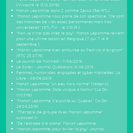
(Vivacité le 13.10.2019)
Manon Lepomme dans Z comme Zecca (Bel-RTL)
"Manon Lepomme nous parle de son spectacle: "Ce sont
des tranches de vies assez personnelles mais très
universelles" (RTL-TVI - le 11.10.19 )
“Non, je n’irai pas chez le psy”: Manon Lepomme revient
pour une ultime saison en Belgique (7 sur 7 le 9
septembre )
"Manon Lepomme bien entourée au Festival d'Avignon"
(RTC 25.07.19)
Le journal de Montréal - 11/06/2019
Le Soleil - Journal Québécois 10.06.2019
Femmes, humoristes, engagées et cyber-harcelées. La
Libre - 08/06/2019
Manon Lepomme "un peu hors norme" (télépro)
"Manon Lepomme: Date unique à Namur"(La DH,
11/03/19)
"Manon Lepomme S'exporte au Quebec" (la DH,
29.04.2019)
"Thérapie de groupe avec Manon Lepomme"
sudouest.fr
"De l'estrade à la scène" Manon Lepomme
"manon lepomme, pour éviter le psy" Journal