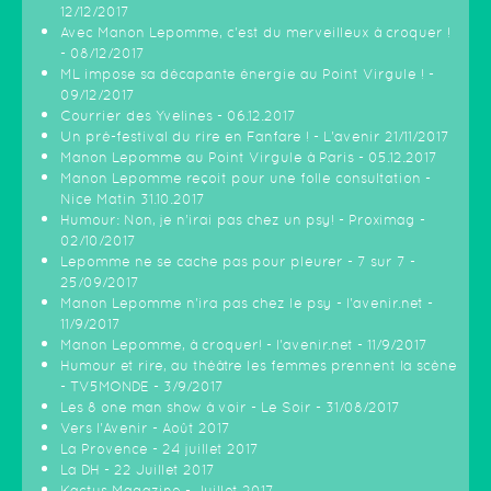
12/12/2017
Avec Manon Lepomme, c'est du merveilleux à croquer !
- 08/12/2017
ML impose sa décapante énergie au Point Virgule ! -
09/12/2017
Courrier des Yvelines - 06.12.2017
Un pré-festival du rire en Fanfare ! - L'avenir 21/11/2017
Manon Lepomme au Point Virgule à Paris - 05.12.2017
Manon Lepomme reçoit pour une folle consultation -
Nice Matin 31.10.2017
Humour: Non, je n’irai pas chez un psy! - Proximag -
02/10/2017
Lepomme ne se cache pas pour pleurer - 7 sur 7 -
25/09/2017
Manon Lepomme n'ira pas chez le psy - l'avenir.net -
11/9/2017
Manon Lepomme, à croquer! - l'avenir.net - 11/9/2017
Humour et rire, au théâtre les femmes prennent la scène
- TV5MONDE - 3/9/2017
Les 8 one man show à voir - Le Soir - 31/08/2017
Vers l'Avenir - Août 2017
La Provence - 24 juillet 2017
La DH - 22 Juillet 2017
Kactus Magazine - Juillet 2017