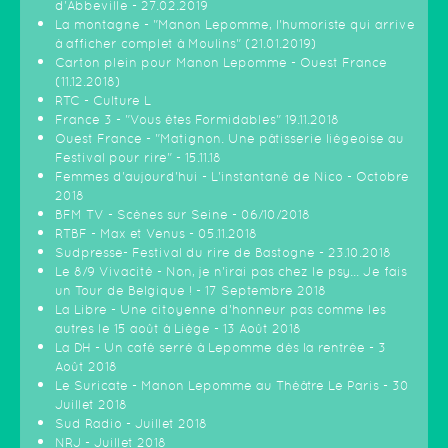
d'Abbeville - 27.02.2019
La montagne - "Manon Lepomme, l'humoriste qui arrive
à afficher complet à Moulins" (21.01.2019)
Carton plein pour Manon Lepomme - Ouest France
(11.12.2018)
RTC - Culture L
France 3 - "Vous êtes Formidables" 19.11.2018
Ouest France - "Matignon. Une pâtisserie liégeoise au
Festival pour rire" - 15.11.18
Femmes d'aujourd'hui - L'instantané de Nico - Octobre
2018
BFM TV - Scènes sur Seine - 06/10/2018
RTBF - Max et Venus - 05.11.2018
Sudpresse- Festival du rire de Bastogne - 23.10.2018
Le 8/9 Vivacité - Non, je n'irai pas chez le psy... Je fais
un Tour de Belgique ! - 17 Septembre 2018
La Libre - Une citoyenne d’honneur pas comme les
autres le 15 août à Liège - 13 Août 2018
La DH - Un café serré à Lepomme dès la rentrée - 3
Août 2018
Le Suricate - Manon Lepomme au Théâtre Le Paris - 30
Juillet 2018
Sud Radio - Juillet 2018
NRJ - Juillet 2018