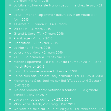
d'argent - 11 Avril 2018
La Libre - L'humoriste Manon Lepomme chez le psy - 21
juin 2018
La DH - Manon Lepomme : aucun psy n'en voudrait !
Avril 2018
Télématin - France 2 - Le 15 mars !
WEO TV - 14 mars 2018
Grand Littoral TV - 7 mars 2018
PriviLiège - 4 mars 2018
Libération - 25 février 2018
La Marne - 3 mars 2018
La croix du Nord - 2 mars 2018
RTBF - La première - 12 février 2018
Manon Lepomme - Le Meilleur de l'humour 2017 - Paris
Match Février 2018
Flair - La bonne pomme ! - Février 2018
Je ne suis pas une anti-psy primaire ! La DH - 29.01.2018
Manon dans C'est tout vu sur Bel RTL avec J-M Zecca -
10/01/2018
Un one woman show pétillant à souhait ! - La grande
parade Janvier 2017
L'Avenir - toutes éditions - 23.12.2017
Vlan, Paris Match, Proximag - Déc 2017
Un vent de folie sur le Point Virgule - La Parisienne Life