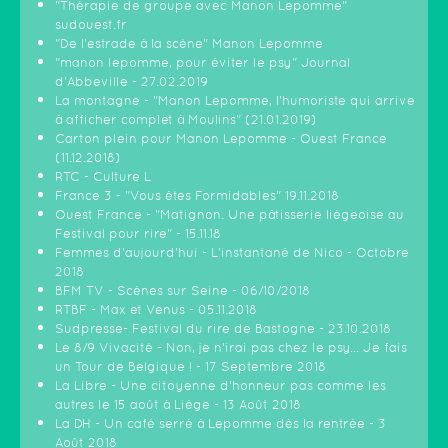
"Thérapie de groupe avec Manon Lepomme"
sudouest.fr
"De l'estrade à la scène" Manon Lepomme
"manon lepomme, pour éviter le psy" Journal
d'Abbeville - 27.02.2019
La montagne - "Manon Lepomme, l'humoriste qui arrive
à afficher complet à Moulins" (21.01.2019)
Carton plein pour Manon Lepomme - Ouest France
(11.12.2018)
RTC - Culture L
France 3 - "Vous êtes Formidables" 19.11.2018
Ouest France - "Matignon. Une pâtisserie liégeoise au
Festival pour rire" - 15.11.18
Femmes d'aujourd'hui - L'instantané de Nico - Octobre
2018
BFM TV - Scènes sur Seine - 06/10/2018
RTBF - Max et Venus - 05.11.2018
Sudpresse- Festival du rire de Bastogne - 23.10.2018
Le 8/9 Vivacité - Non, je n'irai pas chez le psy... Je fais
un Tour de Belgique ! - 17 Septembre 2018
La Libre - Une citoyenne d’honneur pas comme les
autres le 15 août à Liège - 13 Août 2018
La DH - Un café serré à Lepomme dès la rentrée - 3
Août 2018