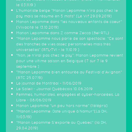
le 03.11.19 )
L'humoriste belge "Manon Lepomme n'ira pas chez le
psy mais se résume en 5 mots" (Le Vif 29.09.2019)
Manon Lepomme dans "les nouveaux enfants de coeur"
(Vivacité le 13.10.2019)
Manon Lepomme dans Z comme Zecca (Bel-RTL)
"Manon Lepomme nous parle de son spectacle: "Ce sont
des tranches de vies assez personnelles mais très
universelles" (RTL-TVI - le 11.10.19 )
“Non, je n’irai pas chez le psy”: Manon Lepomme revient
pour une ultime saison en Belgique (7 sur 7 le 9
septembre )
"Manon Lepomme bien entourée au Festival d'Avignon"
(RTC 25.07.19)
Le journal de Montréal - 11/06/2019
Le Soleil - Journal Québécois 10.06.2019
Femmes, humoristes, engagées et cyber-harcelées. La
Libre - 08/06/2019
Manon Lepomme "un peu hors norme" (télépro)
"Manon Lepomme: Date unique à Namur"(La DH,
11/03/19)
"Manon Lepomme S'exporte au Quebec" (la DH,
29.04.2019)