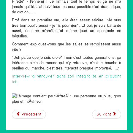
Pirette" - l'ennemi ! Je l'imitais tout le temps et ça ne m'a
jamais quitté. J'ai suivi tous les cour possible d'art dramatique,
de diction, ...
Prof dans sa première vie, elle était assez sévère. "Je suis
très bon public aussi - je ris pour rien". Et oui, je suis battante
aussi, rien ne m'arrête j'ai même joué un spectacle en
béquilles.
Comment expliquez-vous que les salles se remplissent aussi
vite ?
"Beh parce que je suis drôle" ! non c'est toutes générations, ça
intéresse plein de monde qui s'y retrouve, c'est le bouche à
oreilles qui marche, c'est très interactif presque improvisé, ..."
Interview à retrouver dans son intégralité en cliquant
ici.
Précédent
Suivant