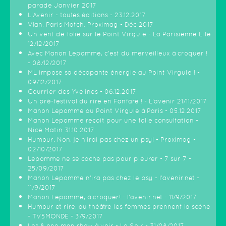
parade Janvier 2017
L'Avenir - toutes éditions - 23.12.2017
Vlan, Paris Match, Proximag - Déc 2017
Un vent de folie sur le Point Virgule - La Parisienne Life
12/12/2017
Avec Manon Lepomme, c'est du merveilleux à croquer !
- 08/12/2017
ML impose sa décapante énergie au Point Virgule ! -
09/12/2017
Courrier des Yvelines - 06.12.2017
Un pré-festival du rire en Fanfare ! - L'avenir 21/11/2017
Manon Lepomme au Point Virgule à Paris - 05.12.2017
Manon Lepomme reçoit pour une folle consultation -
Nice Matin 31.10.2017
Humour: Non, je n’irai pas chez un psy! - Proximag -
02/10/2017
Lepomme ne se cache pas pour pleurer - 7 sur 7 -
25/09/2017
Manon Lepomme n'ira pas chez le psy - l'avenir.net -
11/9/2017
Manon Lepomme, à croquer! - l'avenir.net - 11/9/2017
Humour et rire, au théâtre les femmes prennent la scène
- TV5MONDE - 3/9/2017
Les 8 one man show à voir - Le Soir - 31/08/2017