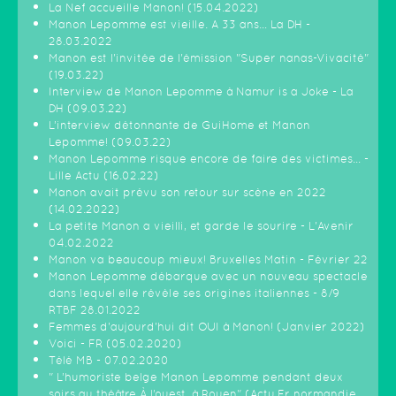
La Nef accueille Manon! (15.04.2022)
Manon Lepomme est vieille. A 33 ans… La DH -
28.03.2022
Manon est l'invitée de l'émission "Super nanas-Vivacité"
(19.03.22)
Interview de Manon Lepomme à Namur is a Joke - La
DH (09.03.22)
L’interview détonnante de GuiHome et Manon
Lepomme! (09.03.22)
Manon Lepomme risque encore de faire des victimes… -
Lille Actu (16.02.22)
Manon avait prévu son retour sur scène en 2022
(14.02.2022)
La petite Manon a vieilli, et garde le sourire - L'Avenir
04.02.2022
Manon va beaucoup mieux! Bruxelles Matin - Février 22
Manon Lepomme débarque avec un nouveau spectacle
dans lequel elle révèle ses origines italiennes - 8/9
RTBF 28.01.2022
Femmes d'aujourd'hui dit OUI à Manon! (Janvier 2022)
Voici - FR (05.02.2020)
Télé MB - 07.02.2020
" L’humoriste belge Manon Lepomme pendant deux
soirs au théâtre À l’ouest, à Rouen" (Actu.Fr normandie,