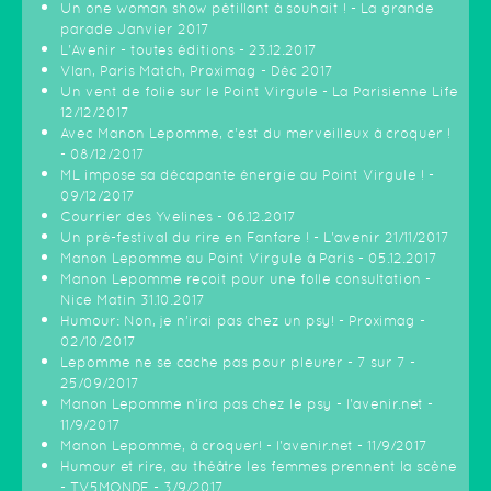
Un one woman show pétillant à souhait ! - La grande
parade Janvier 2017
L'Avenir - toutes éditions - 23.12.2017
Vlan, Paris Match, Proximag - Déc 2017
Un vent de folie sur le Point Virgule - La Parisienne Life
12/12/2017
Avec Manon Lepomme, c'est du merveilleux à croquer !
- 08/12/2017
ML impose sa décapante énergie au Point Virgule ! -
09/12/2017
Courrier des Yvelines - 06.12.2017
Un pré-festival du rire en Fanfare ! - L'avenir 21/11/2017
Manon Lepomme au Point Virgule à Paris - 05.12.2017
Manon Lepomme reçoit pour une folle consultation -
Nice Matin 31.10.2017
Humour: Non, je n’irai pas chez un psy! - Proximag -
02/10/2017
Lepomme ne se cache pas pour pleurer - 7 sur 7 -
25/09/2017
Manon Lepomme n'ira pas chez le psy - l'avenir.net -
11/9/2017
Manon Lepomme, à croquer! - l'avenir.net - 11/9/2017
Humour et rire, au théâtre les femmes prennent la scène
- TV5MONDE - 3/9/2017