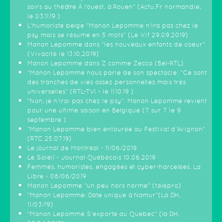
soirs au théâtre À l’ouest, à Rouen" (Actu.Fr normandie,
le 03.11.19 )
L'humoriste belge "Manon Lepomme n'ira pas chez le
psy mais se résume en 5 mots" (Le Vif 29.09.2019)
Manon Lepomme dans "les nouveaux enfants de coeur"
(Vivacité le 13.10.2019)
Manon Lepomme dans Z comme Zecca (Bel-RTL)
"Manon Lepomme nous parle de son spectacle: "Ce sont
des tranches de vies assez personnelles mais très
universelles" (RTL-TVI - le 11.10.19 )
“Non, je n’irai pas chez le psy”: Manon Lepomme revient
pour une ultime saison en Belgique (7 sur 7 le 9
septembre )
"Manon Lepomme bien entourée au Festival d'Avignon"
(RTC 25.07.19)
Le journal de Montréal - 11/06/2019
Le Soleil - Journal Québécois 10.06.2019
Femmes, humoristes, engagées et cyber-harcelées. La
Libre - 08/06/2019
Manon Lepomme "un peu hors norme" (télépro)
"Manon Lepomme: Date unique à Namur"(La DH,
11/03/19)
"Manon Lepomme S'exporte au Quebec" (la DH,