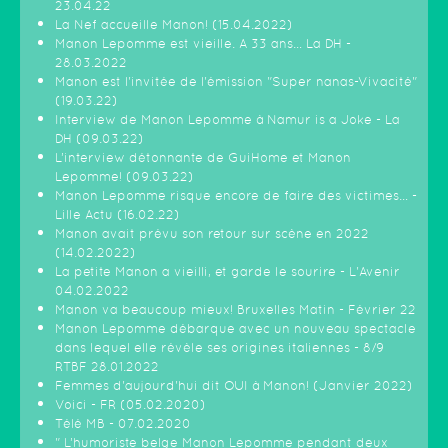
23.04.22
La Nef accueille Manon! (15.04.2022)
Manon Lepomme est vieille. A 33 ans… La DH -
28.03.2022
Manon est l'invitée de l'émission "Super nanas-Vivacité"
(19.03.22)
Interview de Manon Lepomme à Namur is a Joke - La
DH (09.03.22)
L’interview détonnante de GuiHome et Manon
Lepomme! (09.03.22)
Manon Lepomme risque encore de faire des victimes… -
Lille Actu (16.02.22)
Manon avait prévu son retour sur scène en 2022
(14.02.2022)
La petite Manon a vieilli, et garde le sourire - L'Avenir
04.02.2022
Manon va beaucoup mieux! Bruxelles Matin - Février 22
Manon Lepomme débarque avec un nouveau spectacle
dans lequel elle révèle ses origines italiennes - 8/9
RTBF 28.01.2022
Femmes d'aujourd'hui dit OUI à Manon! (Janvier 2022)
Voici - FR (05.02.2020)
Télé MB - 07.02.2020
" L’humoriste belge Manon Lepomme pendant deux