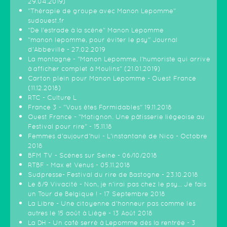
29.04.2019)
"Thérapie de groupe avec Manon Lepomme"
sudouest.fr
"De l'estrade à la scène" Manon Lepomme
"manon lepomme, pour éviter le psy" Journal
d'Abbeville - 27.02.2019
La montagne - "Manon Lepomme, l'humoriste qui arrive
à afficher complet à Moulins" (21.01.2019)
Carton plein pour Manon Lepomme - Ouest France
(11.12.2018)
RTC - Culture L
France 3 - "Vous êtes Formidables" 19.11.2018
Ouest France - "Matignon. Une pâtisserie liégeoise au
Festival pour rire" - 15.11.18
Femmes d'aujourd'hui - L'instantané de Nico - Octobre
2018
BFM TV - Scènes sur Seine - 06/10/2018
RTBF - Max et Venus - 05.11.2018
Sudpresse- Festival du rire de Bastogne - 23.10.2018
Le 8/9 Vivacité - Non, je n'irai pas chez le psy... Je fais
un Tour de Belgique ! - 17 Septembre 2018
La Libre - Une citoyenne d’honneur pas comme les
autres le 15 août à Liège - 13 Août 2018
La DH - Un café serré à Lepomme dès la rentrée - 3