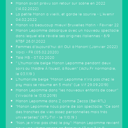
Manon avait prévu son retour sur scène en 2022
(14.02.2022)
La petite Manon a vieilli, et garde le sourire - L'Avenir
04.02.2022
Manon va beaucoup mieux! Bruxelles Matin - Février 22
Manon Lepomme débarque avec un nouveau spectacle
dans lequel elle révèle ses origines italiennes - 8/9
RTBF 28.01.2022
Femmes d'aujourd'hui dit OUI à Manon! (Janvier 2022)
Voici - FR (05.02.2020)
Télé MB - 07.02.2020
" L’humoriste belge Manon Lepomme pendant deux
soirs au théâtre À l’ouest, à Rouen" (Actu.Fr normandie,
le 03.11.19 )
L'humoriste belge "Manon Lepomme n'ira pas chez le
psy mais se résume en 5 mots" (Le Vif 29.09.2019)
Manon Lepomme dans "les nouveaux enfants de coeur"
(Vivacité le 13.10.2019)
Manon Lepomme dans Z comme Zecca (Bel-RTL)
"Manon Lepomme nous parle de son spectacle: "Ce sont
des tranches de vies assez personnelles mais très
universelles" (RTL-TVI - le 11.10.19 )
“Non, je n’irai pas chez le psy”: Manon Lepomme revient