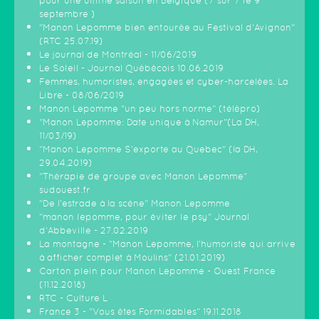
pour une ultime saison en Belgique (7 sur 7 le 9
septembre )
"Manon Lepomme bien entourée au Festival d'Avignon"
(RTC 25.07.19)
Le journal de Montréal - 11/06/2019
Le Soleil - Journal Québécois 10.06.2019
Femmes, humoristes, engagées et cyber-harcelées. La
Libre - 08/06/2019
Manon Lepomme "un peu hors norme" (télépro)
"Manon Lepomme: Date unique à Namur"(La DH,
11/03/19)
"Manon Lepomme S'exporte au Quebec" (la DH,
29.04.2019)
"Thérapie de groupe avec Manon Lepomme"
sudouest.fr
"De l'estrade à la scène" Manon Lepomme
"manon lepomme, pour éviter le psy" Journal
d'Abbeville - 27.02.2019
La montagne - "Manon Lepomme, l'humoriste qui arrive
à afficher complet à Moulins" (21.01.2019)
Carton plein pour Manon Lepomme - Ouest France
(11.12.2018)
RTC - Culture L
France 3 - "Vous êtes Formidables" 19.11.2018