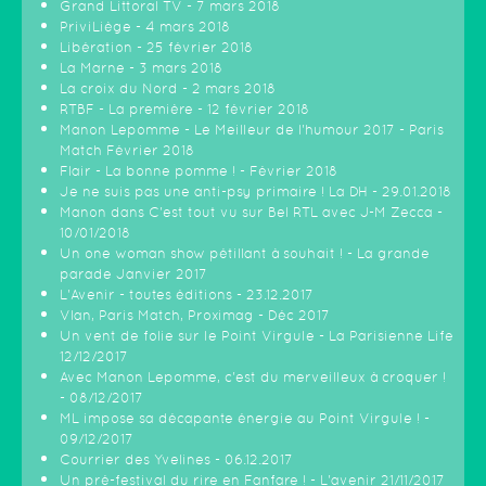
Grand Littoral TV - 7 mars 2018
PriviLiège - 4 mars 2018
Libération - 25 février 2018
La Marne - 3 mars 2018
La croix du Nord - 2 mars 2018
RTBF - La première - 12 février 2018
Manon Lepomme - Le Meilleur de l'humour 2017 - Paris
Match Février 2018
Flair - La bonne pomme ! - Février 2018
Je ne suis pas une anti-psy primaire ! La DH - 29.01.2018
Manon dans C'est tout vu sur Bel RTL avec J-M Zecca -
10/01/2018
Un one woman show pétillant à souhait ! - La grande
parade Janvier 2017
L'Avenir - toutes éditions - 23.12.2017
Vlan, Paris Match, Proximag - Déc 2017
Un vent de folie sur le Point Virgule - La Parisienne Life
12/12/2017
Avec Manon Lepomme, c'est du merveilleux à croquer !
- 08/12/2017
ML impose sa décapante énergie au Point Virgule ! -
09/12/2017
Courrier des Yvelines - 06.12.2017
Un pré-festival du rire en Fanfare ! - L'avenir 21/11/2017