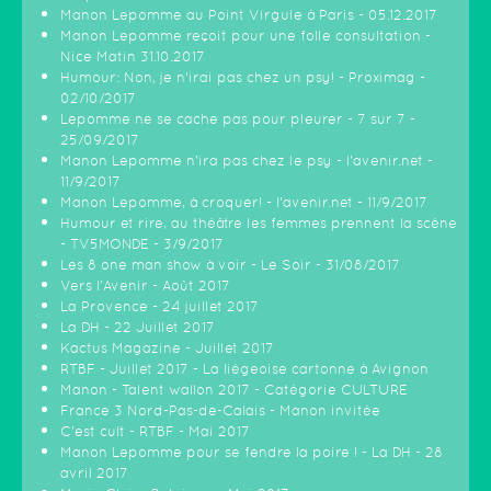
Manon Lepomme au Point Virgule à Paris - 05.12.2017
Manon Lepomme reçoit pour une folle consultation -
Nice Matin 31.10.2017
Humour: Non, je n’irai pas chez un psy! - Proximag -
02/10/2017
Lepomme ne se cache pas pour pleurer - 7 sur 7 -
25/09/2017
Manon Lepomme n'ira pas chez le psy - l'avenir.net -
11/9/2017
Manon Lepomme, à croquer! - l'avenir.net - 11/9/2017
Humour et rire, au théâtre les femmes prennent la scène
- TV5MONDE - 3/9/2017
Les 8 one man show à voir - Le Soir - 31/08/2017
Vers l'Avenir - Août 2017
La Provence - 24 juillet 2017
La DH - 22 Juillet 2017
Kactus Magazine - Juillet 2017
RTBF - Juillet 2017 - La liègeoise cartonne à Avignon
Manon - Talent wallon 2017 - Catégorie CULTURE
France 3 Nord-Pas-de-Calais - Manon invitée
C'est cult - RTBF - Mai 2017
Manon Lepomme pour se fendre la poire ! - La DH - 28
avril 2017