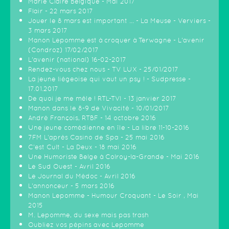
Marie Claire Belgique - Mai 2017
Flair - 22 mars 2017
Jouer le 8 mars est important ... - La Meuse - Verviers -
3 mars 2017
Manon Lepomme est à croquer à Terwagne - L'avenir
(Condroz) 17/02/2017
L'avenir (national) 16-02-2017
Rendez-vous chez nous - TV LUX - 25/01/2017
La jeune liégeoise qui vaut un psy ! - Sudpresse -
17.01.2017
De quoi je me mêle ! RTL-TVI - 13 janvier 2017
Manon dans le 8-9 de Vivacité - 10/01/2017
André François, RTBF - 14 octobre 2016
Une jeune comédienne en île - La libre 11-10-2016
7FM L'après Casino de Spa - 25 mai 2016
C'est Cult - La Deux - 18 mai 2016
Une Humoriste Belge à Colroy-la-Grande - Mai 2016
Le Sud Ouest - Avril 2016
Le Journal du Médoc - Avril 2016
L'annonceur - 5 mars 2016
Manon Lepomme - Humour Croquant - Le Soir , Mai
2015
M. Lepomme, du sexe mais pas trash
Oubliez vos pépins avec Lepomme