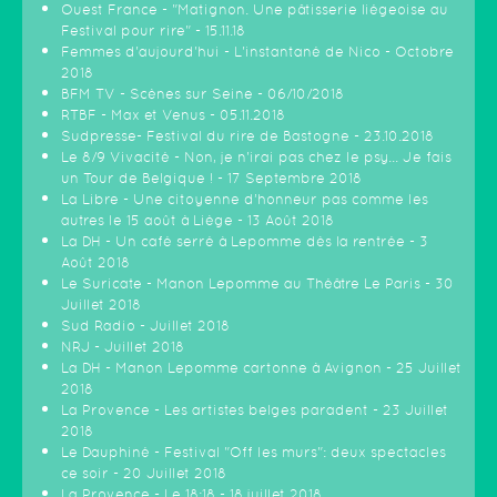
Ouest France - "Matignon. Une pâtisserie liégeoise au
Festival pour rire" - 15.11.18
Femmes d'aujourd'hui - L'instantané de Nico - Octobre
2018
BFM TV - Scènes sur Seine - 06/10/2018
RTBF - Max et Venus - 05.11.2018
Sudpresse- Festival du rire de Bastogne - 23.10.2018
Le 8/9 Vivacité - Non, je n'irai pas chez le psy... Je fais
un Tour de Belgique ! - 17 Septembre 2018
La Libre - Une citoyenne d’honneur pas comme les
autres le 15 août à Liège - 13 Août 2018
La DH - Un café serré à Lepomme dès la rentrée - 3
Août 2018
Le Suricate - Manon Lepomme au Théâtre Le Paris - 30
Juillet 2018
Sud Radio - Juillet 2018
NRJ - Juillet 2018
La DH - Manon Lepomme cartonne à Avignon - 25 Juillet
2018
La Provence - Les artistes belges paradent - 23 Juillet
2018
Le Dauphiné - Festival "Off les murs": deux spectacles
ce soir - 20 Juillet 2018
La Provence - Le 18:18 - 18 juillet 2018