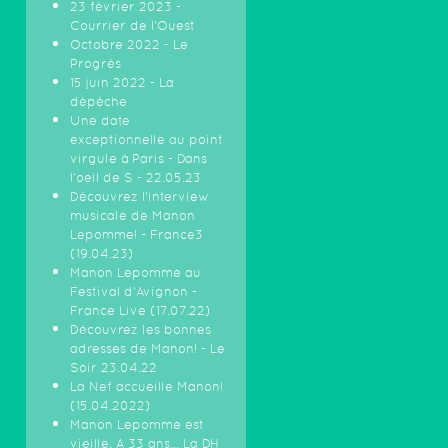
23 février 2023 -
Courrier de l'Ouest
Octobre 2022 - Le
Progrès
15 juin 2022 - La
dépêche
Une date
exceptionnelle au point
virgule à Paris - Dans
l'oeil de S - 22.05.23
Découvrez l'interview
musicale de Manon
Lepomme! - France3
(19.04.23)
Manon Lepomme au
Festival d'Avignon -
France Live (17.07.22)
Découvrez les bonnes
adresses de Manon! - Le
Soir 23.04.22
La Nef accueille Manon!
(15.04.2022)
Manon Lepomme est
vieille. A 33 ans… La DH