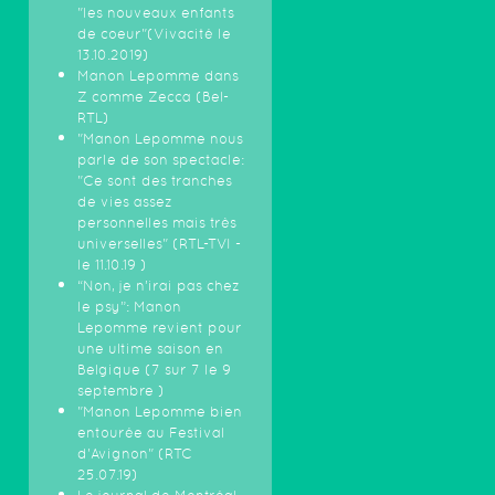
"les nouveaux enfants
de coeur"(Vivacité le
13.10.2019)
Manon Lepomme dans
Z comme Zecca (Bel-
RTL)
"Manon Lepomme nous
parle de son spectacle:
"Ce sont des tranches
de vies assez
personnelles mais très
universelles" (RTL-TVI -
le 11.10.19 )
“Non, je n’irai pas chez
le psy”: Manon
Lepomme revient pour
une ultime saison en
Belgique (7 sur 7 le 9
septembre )
"Manon Lepomme bien
entourée au Festival
d'Avignon" (RTC
25.07.19)