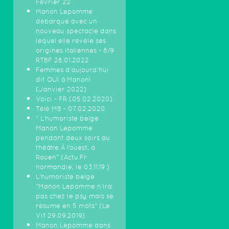
Février 22
Manon Lepomme
débarque avec un
nouveau spectacle dans
lequel elle révèle ses
origines italiennes - 8/9
RTBF 28.01.2022
Femmes d'aujourd'hui
dit OUI à Manon!
(Janvier 2022)
Voici - FR (05.02.2020)
Télé MB - 07.02.2020
" L’humoriste belge
Manon Lepomme
pendant deux soirs au
théâtre À l’ouest, à
Rouen" (Actu.Fr
normandie, le 03.11.19 )
L'humoriste belge
"Manon Lepomme n'ira
pas chez le psy mais se
résume en 5 mots" (Le
Vif 29.09.2019)
Manon Lepomme dans