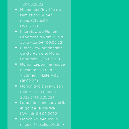
- 28.03.2022
Manon est l'invitée de
l'émission "Super
nanas-Vivacité"
(19.03.22)
Interview de Manon
Lepomme à Namur is a
Joke - La DH (09.03.22)
L’interview détonnante
de GuiHome et Manon
Lepomme! (09.03.22)
Manon Lepomme risque
encore de faire des
victimes… - Lille Actu
(16.02.22)
Manon avait prévu son
retour sur scène en
2022 (14.02.2022)
La petite Manon a vieilli,
et garde le sourire -
L'Avenir 04.02.2022
Manon va beaucoup
mieux! Bruxelles Matin -