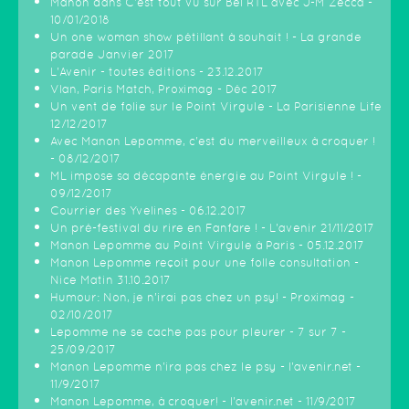
Manon dans C'est tout vu sur Bel RTL avec J-M Zecca -
10/01/2018
Un one woman show pétillant à souhait ! - La grande
parade Janvier 2017
L'Avenir - toutes éditions - 23.12.2017
Vlan, Paris Match, Proximag - Déc 2017
Un vent de folie sur le Point Virgule - La Parisienne Life
12/12/2017
Avec Manon Lepomme, c'est du merveilleux à croquer !
- 08/12/2017
ML impose sa décapante énergie au Point Virgule ! -
09/12/2017
Courrier des Yvelines - 06.12.2017
Un pré-festival du rire en Fanfare ! - L'avenir 21/11/2017
Manon Lepomme au Point Virgule à Paris - 05.12.2017
Manon Lepomme reçoit pour une folle consultation -
Nice Matin 31.10.2017
Humour: Non, je n’irai pas chez un psy! - Proximag -
02/10/2017
Lepomme ne se cache pas pour pleurer - 7 sur 7 -
25/09/2017
Manon Lepomme n'ira pas chez le psy - l'avenir.net -
11/9/2017
Manon Lepomme, à croquer! - l'avenir.net - 11/9/2017