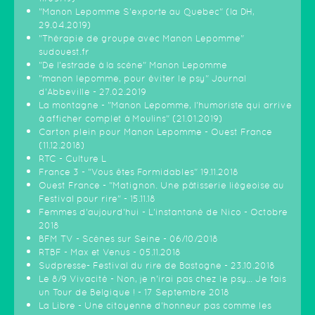
"Manon Lepomme S'exporte au Quebec" (la DH,
29.04.2019)
"Thérapie de groupe avec Manon Lepomme"
sudouest.fr
"De l'estrade à la scène" Manon Lepomme
"manon lepomme, pour éviter le psy" Journal
d'Abbeville - 27.02.2019
La montagne - "Manon Lepomme, l'humoriste qui arrive
à afficher complet à Moulins" (21.01.2019)
Carton plein pour Manon Lepomme - Ouest France
(11.12.2018)
RTC - Culture L
France 3 - "Vous êtes Formidables" 19.11.2018
Ouest France - "Matignon. Une pâtisserie liégeoise au
Festival pour rire" - 15.11.18
Femmes d'aujourd'hui - L'instantané de Nico - Octobre
2018
BFM TV - Scènes sur Seine - 06/10/2018
RTBF - Max et Venus - 05.11.2018
Sudpresse- Festival du rire de Bastogne - 23.10.2018
Le 8/9 Vivacité - Non, je n'irai pas chez le psy... Je fais
un Tour de Belgique ! - 17 Septembre 2018
La Libre - Une citoyenne d’honneur pas comme les