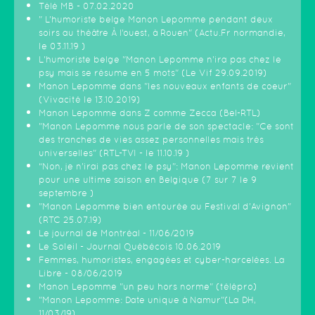
Télé MB - 07.02.2020
" L’humoriste belge Manon Lepomme pendant deux
soirs au théâtre À l’ouest, à Rouen" (Actu.Fr normandie,
le 03.11.19 )
L'humoriste belge "Manon Lepomme n'ira pas chez le
psy mais se résume en 5 mots" (Le Vif 29.09.2019)
Manon Lepomme dans "les nouveaux enfants de coeur"
(Vivacité le 13.10.2019)
Manon Lepomme dans Z comme Zecca (Bel-RTL)
"Manon Lepomme nous parle de son spectacle: "Ce sont
des tranches de vies assez personnelles mais très
universelles" (RTL-TVI - le 11.10.19 )
“Non, je n’irai pas chez le psy”: Manon Lepomme revient
pour une ultime saison en Belgique (7 sur 7 le 9
septembre )
"Manon Lepomme bien entourée au Festival d'Avignon"
(RTC 25.07.19)
Le journal de Montréal - 11/06/2019
Le Soleil - Journal Québécois 10.06.2019
Femmes, humoristes, engagées et cyber-harcelées. La
Libre - 08/06/2019
Manon Lepomme "un peu hors norme" (télépro)
"Manon Lepomme: Date unique à Namur"(La DH,
11/03/19)