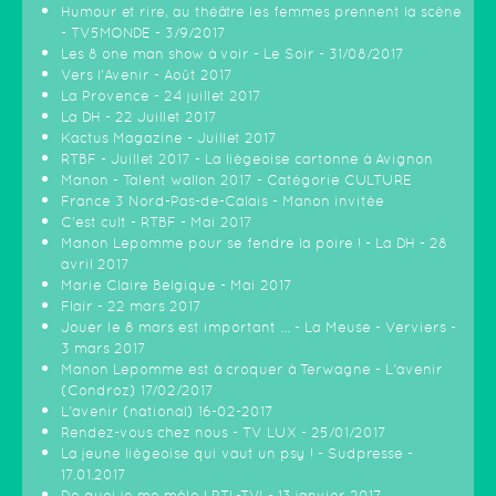
Humour et rire, au théâtre les femmes prennent la scène
- TV5MONDE - 3/9/2017
Les 8 one man show à voir - Le Soir - 31/08/2017
Vers l'Avenir - Août 2017
La Provence - 24 juillet 2017
La DH - 22 Juillet 2017
Kactus Magazine - Juillet 2017
RTBF - Juillet 2017 - La liègeoise cartonne à Avignon
Manon - Talent wallon 2017 - Catégorie CULTURE
France 3 Nord-Pas-de-Calais - Manon invitée
C'est cult - RTBF - Mai 2017
Manon Lepomme pour se fendre la poire ! - La DH - 28
avril 2017
Marie Claire Belgique - Mai 2017
Flair - 22 mars 2017
Jouer le 8 mars est important ... - La Meuse - Verviers -
3 mars 2017
Manon Lepomme est à croquer à Terwagne - L'avenir
(Condroz) 17/02/2017
L'avenir (national) 16-02-2017
Rendez-vous chez nous - TV LUX - 25/01/2017
La jeune liégeoise qui vaut un psy ! - Sudpresse -
17.01.2017
De quoi je me mêle ! RTL-TVI - 13 janvier 2017