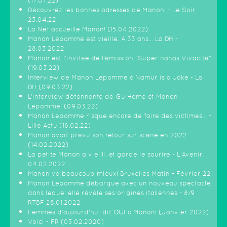
(17.07.22)
Découvrez les bonnes adresses de Manon! - Le Soir
23.04.22
La Nef accueille Manon! (15.04.2022)
Manon Lepomme est vieille. A 33 ans… La DH -
28.03.2022
Manon est l'invitée de l'émission "Super nanas-Vivacité"
(19.03.22)
Interview de Manon Lepomme à Namur is a Joke - La
DH (09.03.22)
L’interview détonnante de GuiHome et Manon
Lepomme! (09.03.22)
Manon Lepomme risque encore de faire des victimes… -
Lille Actu (16.02.22)
Manon avait prévu son retour sur scène en 2022
(14.02.2022)
La petite Manon a vieilli, et garde le sourire - L'Avenir
04.02.2022
Manon va beaucoup mieux! Bruxelles Matin - Février 22
Manon Lepomme débarque avec un nouveau spectacle
dans lequel elle révèle ses origines italiennes - 8/9
RTBF 28.01.2022
Femmes d'aujourd'hui dit OUI à Manon! (Janvier 2022)
Voici - FR (05.02.2020)