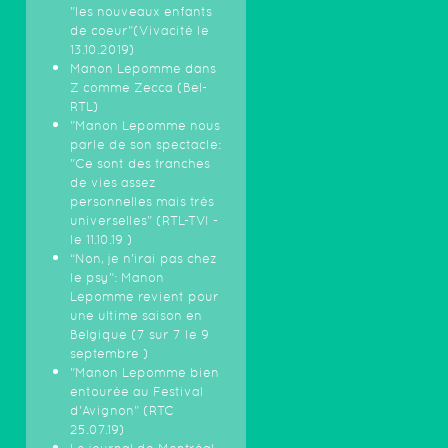
"les nouveaux enfants
de coeur"(Vivacité le
13.10.2019)
Manon Lepomme dans
Z comme Zecca (Bel-
RTL)
"Manon Lepomme nous
parle de son spectacle:
"Ce sont des tranches
de vies assez
personnelles mais très
universelles" (RTL-TVI -
le 11.10.19 )
“Non, je n’irai pas chez
le psy”: Manon
Lepomme revient pour
une ultime saison en
Belgique (7 sur 7 le 9
septembre )
"Manon Lepomme bien
entourée au Festival
d'Avignon" (RTC
25.07.19)