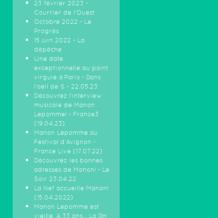
23 février 2023 -
Courrier de l'Ouest
Octobre 2022 - Le
Progrès
15 juin 2022 - La
dépêche
Une date
exceptionnelle au point
virgule à Paris - Dans
l'oeil de S - 22.05.23
Découvrez l'interview
musicale de Manon
Lepomme! - France3
(19.04.23)
Manon Lepomme au
Festival d'Avignon -
France Live (17.07.22)
Découvrez les bonnes
adresses de Manon! - Le
Soir 23.04.22
La Nef accueille Manon!
(15.04.2022)
Manon Lepomme est
vieille. A 33 ans… La DH