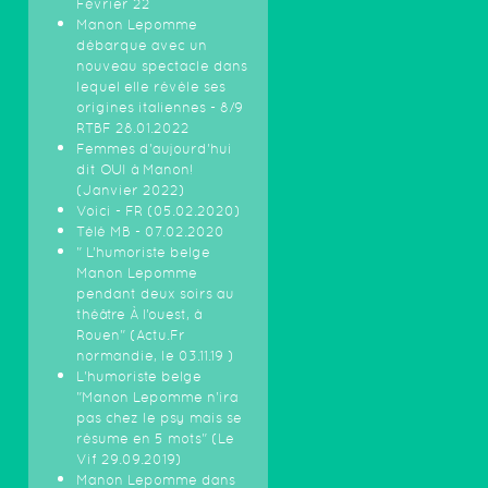
Février 22
Manon Lepomme
débarque avec un
nouveau spectacle dans
lequel elle révèle ses
origines italiennes - 8/9
RTBF 28.01.2022
Femmes d'aujourd'hui
dit OUI à Manon!
(Janvier 2022)
Voici - FR (05.02.2020)
Télé MB - 07.02.2020
" L’humoriste belge
Manon Lepomme
pendant deux soirs au
théâtre À l’ouest, à
Rouen" (Actu.Fr
normandie, le 03.11.19 )
L'humoriste belge
"Manon Lepomme n'ira
pas chez le psy mais se
résume en 5 mots" (Le
Vif 29.09.2019)
Manon Lepomme dans