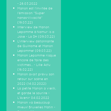
- 28.03.2022
Manon est l'invitée de
l'émission "Super
nanas-Vivacité"
(19.03.22)
Interview de Manon
Lepomme à Namur is a
Joke - La DH (09.03.22)
L’interview détonnante
de GuiHome et Manon
Lepomme! (09.03.22)
Manon Lepomme risque
encore de faire des
victimes… - Lille Actu
(16.02.22)
Manon avait prévu son
retour sur scène en
2022 (14.02.2022)
La petite Manon a vieilli,
et garde le sourire -
L'Avenir 04.02.2022
Manon va beaucoup
mieux! Bruxelles Matin -