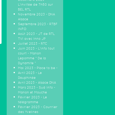
L'invitée de 7h50 sur
BEL RTL
Novembre 2023 - DNA
Alsace
Septembre 2023 - RTBF
INFO
Août 2023 - JT de RTL
TVI avec Inno JP
Juillet 2023 - RTC
Juin 2023 - L'info tout
court - Manon
Lepomme " De la
Dynamite "
Mai 2023 - Place to be -
Avril 2023 - Le
Dauphinée
Avril 2023 - Alsace DNA
Mars 2023 - Sud Info -
Manon et Mouche
Février 2023 - Le
télégramme
Février 2023 - Courrier
des Yvelines