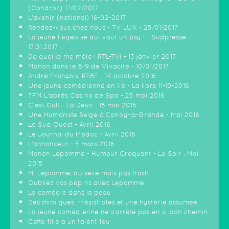
(Condroz) 17/02/2017
L'avenir (national) 16-02-2017
Rendez-vous chez nous - TV LUX - 25/01/2017
La jeune liégeoise qui vaut un psy ! - Sudpresse -
17.01.2017
De quoi je me mêle ! RTL-TVI - 13 janvier 2017
Manon dans le 8-9 de Vivacité - 10/01/2017
André François, RTBF - 14 octobre 2016
Une jeune comédienne en île - La libre 11-10-2016
7FM L'après Casino de Spa - 25 mai 2016
C'est Cult - La Deux - 18 mai 2016
Une Humoriste Belge à Colroy-la-Grande - Mai 2016
Le Sud Ouest - Avril 2016
Le Journal du Médoc - Avril 2016
L'annonceur - 5 mars 2016
Manon Lepomme - Humour Croquant - Le Soir , Mai
2015
M. Lepomme, du sexe mais pas trash
Oubliez vos pépins avec Lepomme
La comédie dans la peau
Des mimiques irrésistibles et une hystérie assumée
La jeune comédienne ne s'arrête pas en si bon chemin.
Cette fille a un talent fou