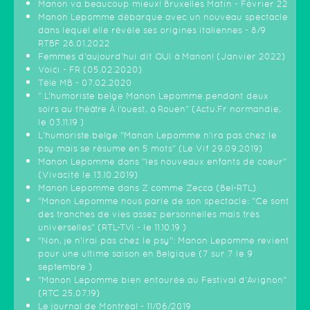
Manon va beaucoup mieux! Bruxelles Matin - Février 22
Manon Lepomme débarque avec un nouveau spectacle
dans lequel elle révèle ses origines italiennes - 8/9
RTBF 28.01.2022
Femmes d'aujourd'hui dit OUI à Manon! (Janvier 2022)
Voici - FR (05.02.2020)
Télé MB - 07.02.2020
" L’humoriste belge Manon Lepomme pendant deux
soirs au théâtre À l’ouest, à Rouen" (Actu.Fr normandie,
le 03.11.19 )
L'humoriste belge "Manon Lepomme n'ira pas chez le
psy mais se résume en 5 mots" (Le Vif 29.09.2019)
Manon Lepomme dans "les nouveaux enfants de coeur"
(Vivacité le 13.10.2019)
Manon Lepomme dans Z comme Zecca (Bel-RTL)
"Manon Lepomme nous parle de son spectacle: "Ce sont
des tranches de vies assez personnelles mais très
universelles" (RTL-TVI - le 11.10.19 )
“Non, je n’irai pas chez le psy”: Manon Lepomme revient
pour une ultime saison en Belgique (7 sur 7 le 9
septembre )
"Manon Lepomme bien entourée au Festival d'Avignon"
(RTC 25.07.19)
Le journal de Montréal - 11/06/2019