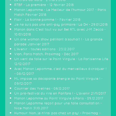
RTBF - La première - 12 février 2018
Manon Lepomme - Le Meilleur de l'humour 2017 - Paris
Match Février 2018
Flair - La bonne pomme ! - Février 2018
Je ne suis pas une anti-psy primaire ! La DH - 29.01.2018
Manon dans C'est tout vu sur Bel RTL avec J-M Zecca -
10/01/2018
Un one woman show pétillant à souhait ! - La grande
parade Janvier 2017
L'Avenir - toutes éditions - 23.12.2017
Vlan, Paris Match, Proximag - Déc 2017
Un vent de folie sur le Point Virgule - La Parisienne Life
12/12/2017
Avec Manon Lepomme, c'est du merveilleux à croquer !
- 08/12/2017
ML impose sa décapante énergie au Point Virgule ! -
09/12/2017
Courrier des Yvelines - 06.12.2017
Un pré-festival du rire en Fanfare ! - L'avenir 21/11/2017
Manon Lepomme au Point Virgule à Paris - 05.12.2017
Manon Lepomme reçoit pour une folle consultation -
Nice Matin 31.10.2017
Humour: Non, je n’irai pas chez un psy! - Proximag -