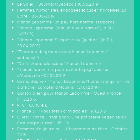
Le Soleil - Journal Québécois 10.06.2019
Femmes, humoristes, engagées et cyber-harcelées. La
Libre - 08/06/2019
Manon Lepomme "un peu hors norme" (télépro)
"Manon Lepomme: Date unique à Namur"(La DH,
11/03/19)
"Manon Lepomme S'exporte au Quebec" (la DH,
29.04.2019)
"Thérapie de groupe avec Manon Lepomme"
sudouest.fr
"De l'estrade à la scène" Manon Lepomme
"manon lepomme, pour éviter le psy" Journal
d'Abbeville - 27.02.2019
La montagne - "Manon Lepomme, l'humoriste qui arrive
à afficher complet à Moulins" (21.01.2019)
Carton plein pour Manon Lepomme - Ouest France
(11.12.2018)
RTC - Culture L
France 3 - "Vous êtes Formidables" 19.11.2018
Ouest France - "Matignon. Une pâtisserie liégeoise au
Festival pour rire" - 15.11.18
Femmes d'aujourd'hui - L'instantané de Nico - Octobre
2018