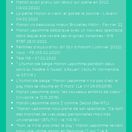
Manon avait prévu son retour sur scène en 2022
(14.02.2022)
La petite Manon a vieilli, et garde le sourire - L'Avenir
04.02.2022
Manon va beaucoup mieux! Bruxelles Matin - Février 22
Manon Lepomme débarque avec un nouveau spectacle
dans lequel elle révèle ses origines italiennes - 8/9
RTBF 28.01.2022
Femmes d'aujourd'hui dit OUI à Manon! (Janvier 2022)
Voici - FR (05.02.2020)
Télé MB - 07.02.2020
" L’humoriste belge Manon Lepomme pendant deux
soirs au théâtre À l’ouest, à Rouen" (Actu.Fr normandie,
le 03.11.19 )
L'humoriste belge "Manon Lepomme n'ira pas chez le
psy mais se résume en 5 mots" (Le Vif 29.09.2019)
Manon Lepomme dans "les nouveaux enfants de coeur"
(Vivacité le 13.10.2019)
Manon Lepomme dans Z comme Zecca (Bel-RTL)
"Manon Lepomme nous parle de son spectacle: "Ce sont
des tranches de vies assez personnelles mais très
universelles" (RTL-TVI - le 11.10.19 )
“Non, je n’irai pas chez le psy”: Manon Lepomme revient
pour une ultime saison en Belgique (7 sur 7 le 9