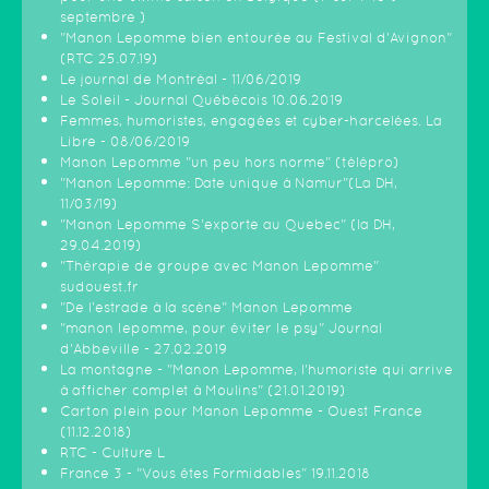
septembre )
"Manon Lepomme bien entourée au Festival d'Avignon"
(RTC 25.07.19)
Le journal de Montréal - 11/06/2019
Le Soleil - Journal Québécois 10.06.2019
Femmes, humoristes, engagées et cyber-harcelées. La
Libre - 08/06/2019
Manon Lepomme "un peu hors norme" (télépro)
"Manon Lepomme: Date unique à Namur"(La DH,
11/03/19)
"Manon Lepomme S'exporte au Quebec" (la DH,
29.04.2019)
"Thérapie de groupe avec Manon Lepomme"
sudouest.fr
"De l'estrade à la scène" Manon Lepomme
"manon lepomme, pour éviter le psy" Journal
d'Abbeville - 27.02.2019
La montagne - "Manon Lepomme, l'humoriste qui arrive
à afficher complet à Moulins" (21.01.2019)
Carton plein pour Manon Lepomme - Ouest France
(11.12.2018)
RTC - Culture L
France 3 - "Vous êtes Formidables" 19.11.2018