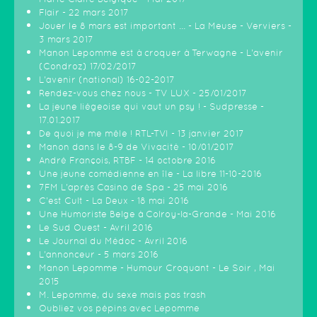
Flair - 22 mars 2017
Jouer le 8 mars est important ... - La Meuse - Verviers -
3 mars 2017
Manon Lepomme est à croquer à Terwagne - L'avenir
(Condroz) 17/02/2017
L'avenir (national) 16-02-2017
Rendez-vous chez nous - TV LUX - 25/01/2017
La jeune liégeoise qui vaut un psy ! - Sudpresse -
17.01.2017
De quoi je me mêle ! RTL-TVI - 13 janvier 2017
Manon dans le 8-9 de Vivacité - 10/01/2017
André François, RTBF - 14 octobre 2016
Une jeune comédienne en île - La libre 11-10-2016
7FM L'après Casino de Spa - 25 mai 2016
C'est Cult - La Deux - 18 mai 2016
Une Humoriste Belge à Colroy-la-Grande - Mai 2016
Le Sud Ouest - Avril 2016
Le Journal du Médoc - Avril 2016
L'annonceur - 5 mars 2016
Manon Lepomme - Humour Croquant - Le Soir , Mai
2015
M. Lepomme, du sexe mais pas trash
Oubliez vos pépins avec Lepomme