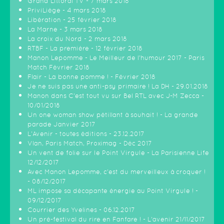
Grand Littoral TV - 7 mars 2018
PriviLiège - 4 mars 2018
Libération - 25 février 2018
La Marne - 3 mars 2018
La croix du Nord - 2 mars 2018
RTBF - La première - 12 février 2018
Manon Lepomme - Le Meilleur de l'humour 2017 - Paris
Match Février 2018
Flair - La bonne pomme ! - Février 2018
Je ne suis pas une anti-psy primaire ! La DH - 29.01.2018
Manon dans C'est tout vu sur Bel RTL avec J-M Zecca -
10/01/2018
Un one woman show pétillant à souhait ! - La grande
parade Janvier 2017
L'Avenir - toutes éditions - 23.12.2017
Vlan, Paris Match, Proximag - Déc 2017
Un vent de folie sur le Point Virgule - La Parisienne Life
12/12/2017
Avec Manon Lepomme, c'est du merveilleux à croquer !
- 08/12/2017
ML impose sa décapante énergie au Point Virgule ! -
09/12/2017
Courrier des Yvelines - 06.12.2017
Un pré-festival du rire en Fanfare ! - L'avenir 21/11/2017