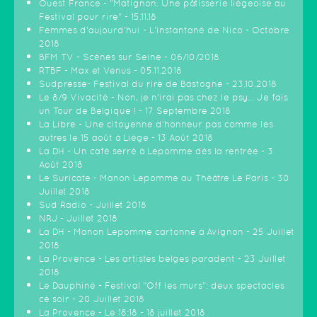
Ouest France - "Matignon. Une pâtisserie liégeoise au
Festival pour rire" - 15.11.18
Femmes d'aujourd'hui - L'instantané de Nico - Octobre
2018
BFM TV - Scènes sur Seine - 06/10/2018
RTBF - Max et Venus - 05.11.2018
Sudpresse- Festival du rire de Bastogne - 23.10.2018
Le 8/9 Vivacité - Non, je n'irai pas chez le psy... Je fais
un Tour de Belgique ! - 17 Septembre 2018
La Libre - Une citoyenne d’honneur pas comme les
autres le 15 août à Liège - 13 Août 2018
La DH - Un café serré à Lepomme dès la rentrée - 3
Août 2018
Le Suricate - Manon Lepomme au Théâtre Le Paris - 30
Juillet 2018
Sud Radio - Juillet 2018
NRJ - Juillet 2018
La DH - Manon Lepomme cartonne à Avignon - 25 Juillet
2018
La Provence - Les artistes belges paradent - 23 Juillet
2018
Le Dauphiné - Festival "Off les murs": deux spectacles
ce soir - 20 Juillet 2018
La Provence - Le 18:18 - 18 juillet 2018