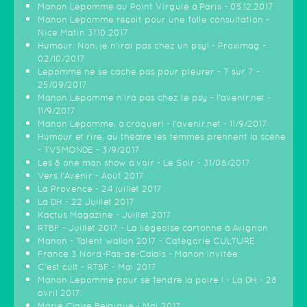
Manon Lepomme au Point Virgule à Paris - 05.12.2017
Manon Lepomme reçoit pour une folle consultation -
Nice Matin 31.10.2017
Humour: Non, je n’irai pas chez un psy! - Proximag -
02/10/2017
Lepomme ne se cache pas pour pleurer - 7 sur 7 -
25/09/2017
Manon Lepomme n'ira pas chez le psy - l'avenir.net -
11/9/2017
Manon Lepomme, à croquer! - l'avenir.net - 11/9/2017
Humour et rire, au théâtre les femmes prennent la scène
- TV5MONDE - 3/9/2017
Les 8 one man show à voir - Le Soir - 31/08/2017
Vers l'Avenir - Août 2017
La Provence - 24 juillet 2017
La DH - 22 Juillet 2017
Kactus Magazine - Juillet 2017
RTBF - Juillet 2017 - La liègeoise cartonne à Avignon
Manon - Talent wallon 2017 - Catégorie CULTURE
France 3 Nord-Pas-de-Calais - Manon invitée
C'est cult - RTBF - Mai 2017
Manon Lepomme pour se fendre la poire ! - La DH - 28
avril 2017
Marie Claire Belgique - Mai 2017