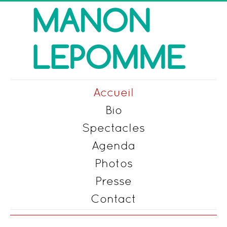
précédente
précédent
suivante
suivant
Accueil
Bio
Spectacles
Agenda
Photos
Presse
Contact