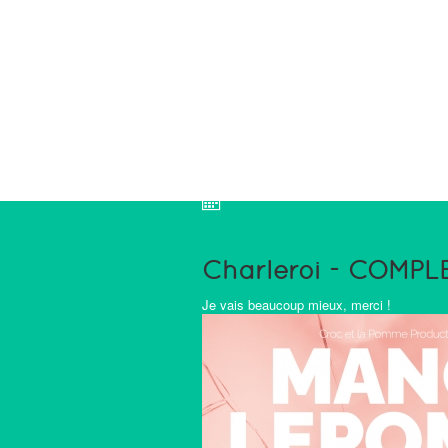
Charleroi - COMPL
Je vais beaucoup mieux, merci !