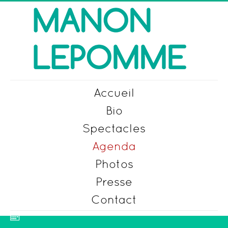
précédente
précédent
suivante
suivant
Accueil
Bio
Spectacles
Agenda
Photos
Presse
Contact