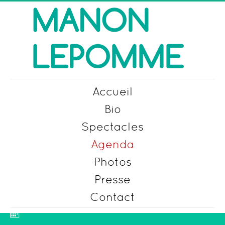
précédente
précédent
suivante
suivant
Accueil
Bio
Spectacles
Agenda
Photos
Presse
Contact