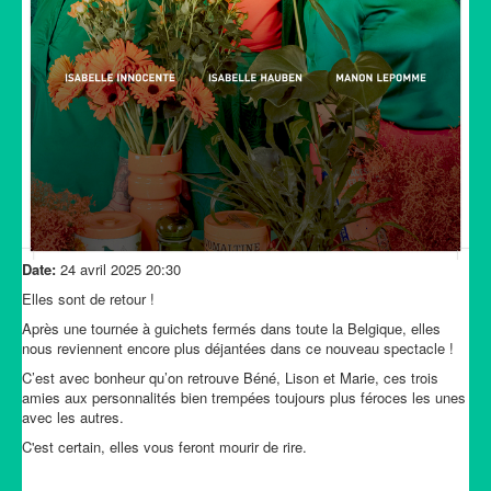
Date:
24 avril 2025
20:30
Elles sont de retour !
Après une tournée à guichets fermés dans toute la Belgique, elles
nous reviennent encore plus déjantées dans ce nouveau spectacle !
C’est avec bonheur qu’on retrouve Béné, Lison et Marie, ces trois
amies aux personnalités bien trempées toujours plus féroces les unes
avec les autres.
C'est certain, elles vous feront mourir de rire.